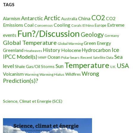
TAGS
CO2
Arctic
Antarctic
China
CO2
Alarmism
Australia
Cooling
Extreme
Emissions
Coal
Consensus
Corals
El Nino
Europe
Fun?/Discussion
Geology
events
Germany
Global Temperature
Green Energy
Global Warming
Ice
History
Holocene
Hydrocarbon
Greenland
Heatwaves
IPCC
Model(s)
Sea
Ocean
Polar bears
Recent
MWP
Satellite Data
Temperature
USA
level
Sun
Shale Gas/Oil
Storms
U.K.
Wrong
Volcanism
Wildfires
Warming Hiatus
Warming
Prediction(s)?
Science, Climat et Energie (SCE)