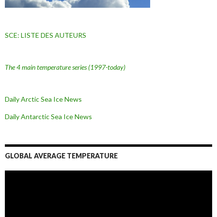
SCE: LISTE DES AUTEURS
The 4 main temperature series
(1997-today)
Daily Arctic Sea Ice News
Daily Antarctic Sea Ice
News
GLOBAL AVERAGE TEMPERATURE
L
e
c
t
e