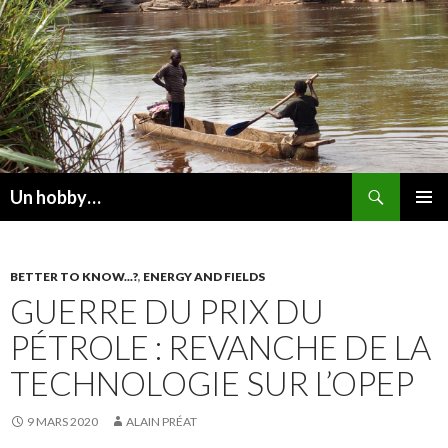
Recherche
Un hobby…
ALLER
MENU
AU
PRINCI
CONTENU
BETTER TO KNOW...?
,
ENERGY AND FIELDS
GUERRE DU PRIX DU
PÉTROLE : REVANCHE DE LA
TECHNOLOGIE SUR L’OPEP
9 MARS 2020
ALAIN PRÉAT