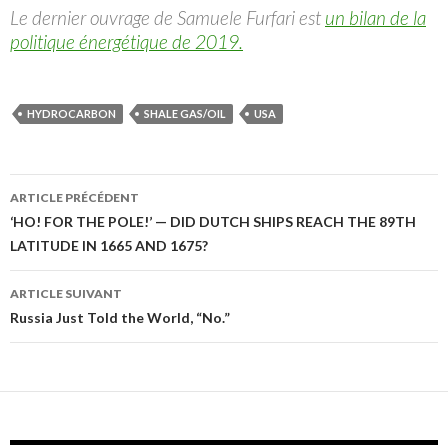
Le dernier ouvrage de Samuele Furfari est
un bilan de la
politique énergétique de 2019.
HYDROCARBON
SHALE GAS/OIL
USA
ARTICLE PRÉCÉDENT
Navigation
‘HO! FOR THE POLE!’ — DID DUTCH SHIPS REACH THE 89TH
LATITUDE IN 1665 AND 1675?
des
articles
ARTICLE SUIVANT
Russia Just Told the World, “No.”