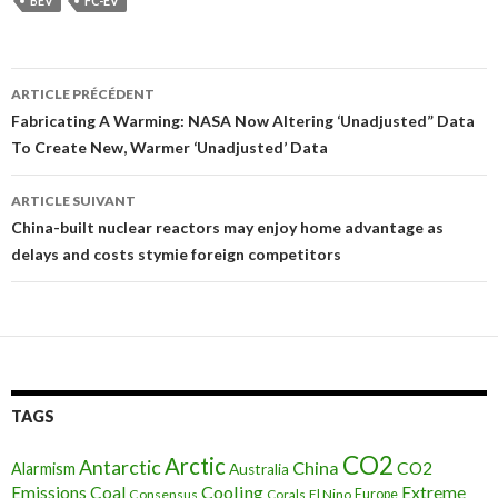
BEV
FC-EV
ARTICLE PRÉCÉDENT
Navigation
Fabricating A Warming: NASA Now Altering ‘Unadjusted” Data
To Create New, Warmer ‘Unadjusted’ Data
des
articles
ARTICLE SUIVANT
China-built nuclear reactors may enjoy home advantage as
delays and costs stymie foreign competitors
TAGS
CO2
Arctic
Antarctic
China
CO2
Alarmism
Australia
Cooling
Extreme
Emissions
Coal
Consensus
Corals
El Nino
Europe