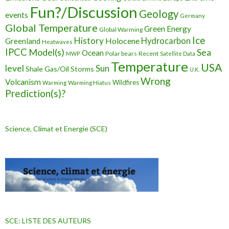
Fun?/Discussion
Geology
events
Germany
Global Temperature
Green Energy
Global Warming
Ice
History
Holocene
Hydrocarbon
Greenland
Heatwaves
IPCC
Model(s)
Sea
Ocean
Polar bears
Recent
MWP
Satellite Data
Temperature
USA
level
Sun
Shale Gas/Oil
Storms
U.K.
Wrong
Volcanism
Wildfires
Warming Hiatus
Warming
Prediction(s)?
Science, Climat et Energie (SCE)
SCE: LISTE DES AUTEURS