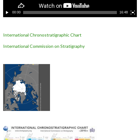
é
o
00:00
16:48
International Chronostratigraphic Chart
International Commission on Stratigraphy