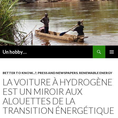
Recherche
Un hobby…
ALLER
MENU
AU
PRINCI
CONTENU
BETTER TO KNOW...?
,
PRESS AND NEWSPAPERS
,
RENEWABLE ENERGY
LA VOITURE À HYDROGÈNE
EST UN MIROIR AUX
ALOUETTES DE LA
TRANSITION ÉNERGÉTIQUE